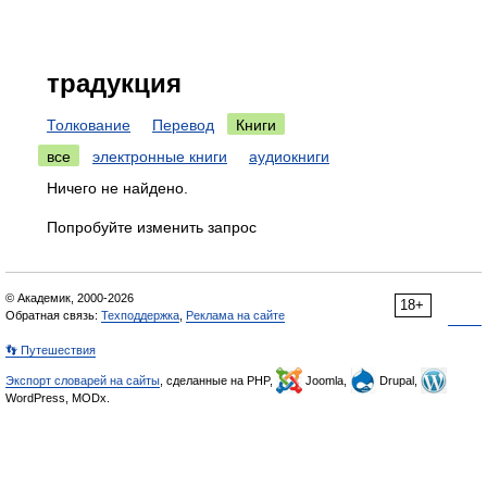
традукция
Толкование
Перевод
Книги
все
электронные книги
аудиокниги
Ничего не найдено.
Попробуйте изменить запрос
© Академик, 2000-2026
18+
Обратная связь:
Техподдержка
,
Реклама на сайте
👣 Путешествия
Экспорт словарей на сайты
, сделанные на PHP,
Joomla,
Drupal,
WordPress, MODx.